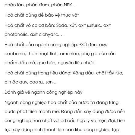
phân lân, phân đạm, phân NPK,…
Hoá chất dùng để bảo vệ thực vật
Hoá chất vô cơ cơ bản: Soda, xút, axit sulfuric, axit
photphoric, axit clohydric,…
Hoá chất của ngành công nghiệp: Đất đèn, oxy,
cacbonic, than hoạt tính, amoniac, phụ gia của sản
phẩm dầu mỏ, que hàn, nguyên liệu nhựa
Hoá chất dùng trong tiêu dùng: Xăng dầu, chất tẩy rửa,
pin ắc quy, cao su, sơn,..
Đánh giá về ngành công nghiệp này
Ngành công nghiệp hóa chất của nước ta đang từng
bước phát triển mạnh mẽ. Đang dần xây dựng được nền
công nghiệp hoá chất với cơ cấu hợp lý và hiện đại. Liên
tục xây dựng hình thành lên các khu công nghiệp tập