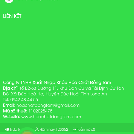
LIÊN KẾT
Công ty TNHH Xuất Nhập Khẩu Hóa Chất Đồng Tâm
Địa chỉ:
số B2-63 Đường 11, Khu Dân Cư và Tái Định Cư Tân
Đô, Xã Đức Hoà Hạ, Huyện Đức Hoà, Tỉnh Long An
Tel:
0942 48 44 55
Email:
hoachatdongtam@gmail.com
Mã số thuế:
1102025478
Website:
www.hoachatdongtam.com
Trực tuyến:
1
Hôm nay:
123352
Tuần này:
0