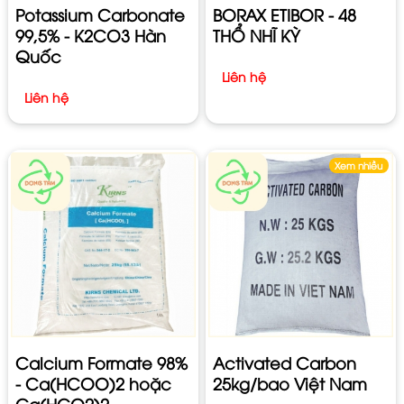
Potassium Carbonate
BORAX ETIBOR - 48
99,5% - K2CO3 Hàn
THỔ NHĨ KỲ
Quốc
Liên hệ
Liên hệ
Xem nhiều
Calcium Formate 98%
Activated Carbon
- Ca(HCOO)2 hoặc
25kg/bao Việt Nam
Ca(HCO2)2