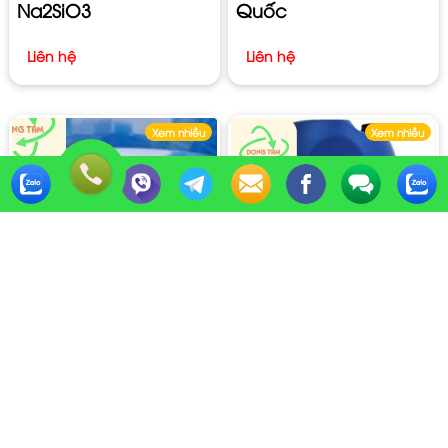
Na2SiO3
Quốc
Liên hệ
Liên hệ
Xem nhiều
Xem nhiều
SODIUM SILICATE
Acid formic HCOOH
Na2SiO3 Trung Quốc
Trung Quốc
300kg/phuy
Liên hệ
Liên hệ