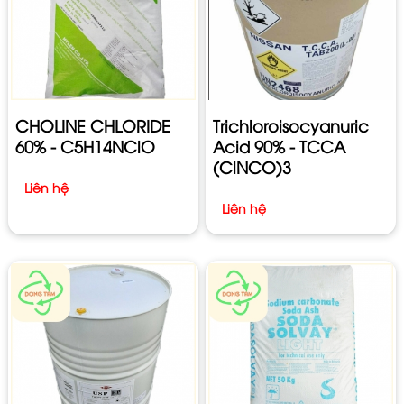
CHOLINE CHLORIDE
Trichloroisocyanuric
60% - C5H14NClO
Acid 90% - TCCA
(ClNCO)3
Liên hệ
Liên hệ