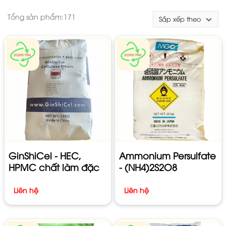
Tổng sản phẩm:
171
GinShiCel - HEC,
Ammonium Persulfate
HPMC chất làm đặc
- (NH4)2S2O8
Liên hệ
Liên hệ