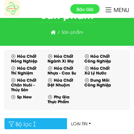
MENU
Báo Giá
Sản phẩm
Sản phẩm
Hóa Chất
Hóa Chất
Hóa Chất
Nông Nghiệp
Ngành Xi Mạ
Công Nghiệp
Hóa Chất
Hóa Chất
Hóa Chất
Thí Nghiệm
Nhựa - Cao Su
Xử Lý Nước
Hóa Chất
Hóa Chất
Dung Môi
Chăn Nuôi -
Dệt Nhuộm
Công Nghiệp
Thủy Sản
Sp New
Phụ Gia
Thực Phẩm
Bộ lọc
LOẠI TIN