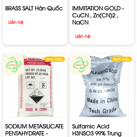
BRASS SALT Hàn Quốc
IMMITATION GOLD -
CuCN , Zn(CN)2 ,
NaCN
Liên hệ
Liên hệ
Xem nhiều
Xem nhiều
SODIUM METASILICATE
Sulfamic Acid
PENTAHYDRATE -
H3NSO3 99% Trung