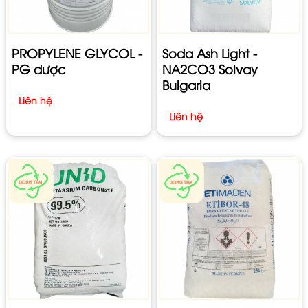
PROPYLENE GLYCOL -
Soda Ash Light -
PG dược
NA2CO3 Solvay
Bulgaria
Liên hệ
Liên hệ